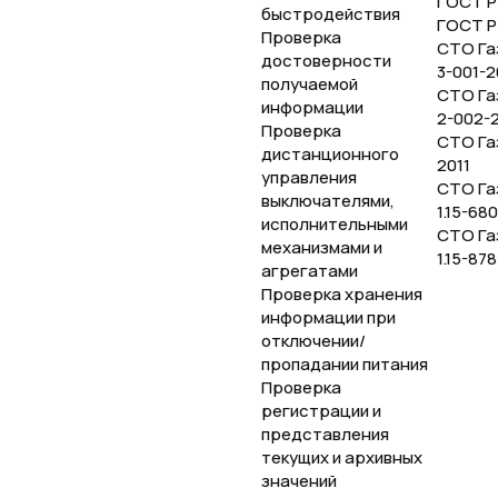
ГОСТ Р
быстродействия
ГОСТ Р
Проверка
СТО Га
достоверности
3-001-
получаемой
СТО Га
информации
2-002-
Проверка
СТО Га
дистанционного
2011
управления
СТО Га
выключателями,
1.15-68
исполнительными
СТО Га
механизмами и
1.15-87
агрегатами
Проверка хранения
информации при
отключении/
пропадании питания
Проверка
регистрации и
представления
текущих и архивных
значений