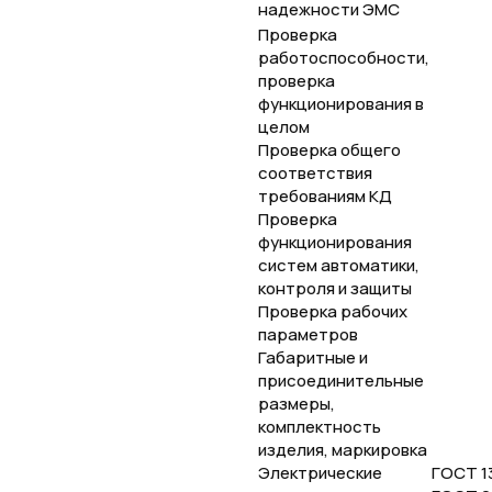
надежности ЭМС
Проверка
работоспособности,
проверка
функционирования в
целом
Проверка общего
соответствия
требованиям КД
Проверка
функционирования
систем автоматики,
контроля и защиты
Проверка рабочих
параметров
Габаритные и
присоединительные
размеры,
комплектность
изделия, маркировка
Электрические
ГОСТ 13