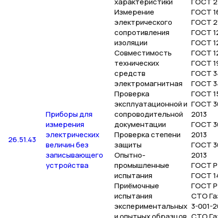
характеристики
ГОСТ 2
Измерение
ГОСТ 1
электрического
ГОСТ 2
сопротивления
ГОСТ 12
изоляции
ГОСТ 12
Совместимость
ГОСТ 1
технических
ГОСТ 1
средств
ГОСТ 3
электромагнитная
ГОСТ 3
Проверка
ГОСТ 1
эксплуатационной и
ГОСТ 30
Приборы для
сопроводительной
2013
измерения
документации
ГОСТ 3
электрических
Проверка степени
2013
26.51.43
величин без
защиты
ГОСТ 3
записывающего
Опытно-
2013
устройства
промышленные
ГОСТ Р
испытания
ГОСТ 1
Приёмочные
ГОСТ Р
испытания
СТО Га
экспериментальных
3-001-
и опытных образцов
СТО Га