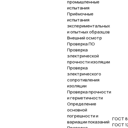
промышленные
испытания
Приёмочные
испытания
экспериментальных
и опытных образцов
Внешний осмотр
Проверка ПО
Проверка
электрической
прочности изоляции
Проверка
электрического
сопротивления
изоляции
Проверка прочности
и герметичности
Определение
основной
погрешности и
ГОСТ 8
вариации показаний
ГОСТ 12
Проверка