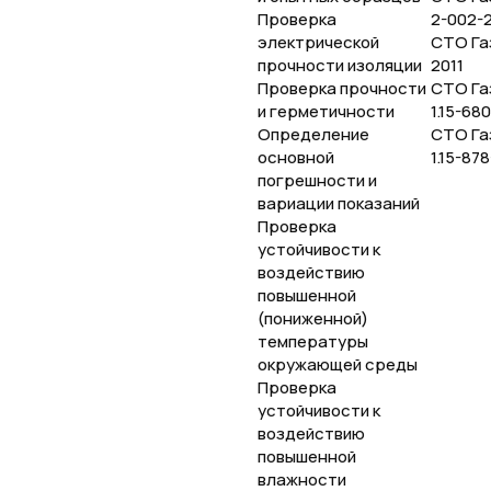
Проверка
2-002-
электрической
СТО Га
прочности изоляции
2011
Проверка прочности
СТО Га
и герметичности
1.15-68
Определение
СТО Га
основной
1.15-87
погрешности и
вариации показаний
Проверка
устойчивости к
воздействию
повышенной
(пониженной)
температуры
окружающей среды
Проверка
устойчивости к
воздействию
повышенной
влажности