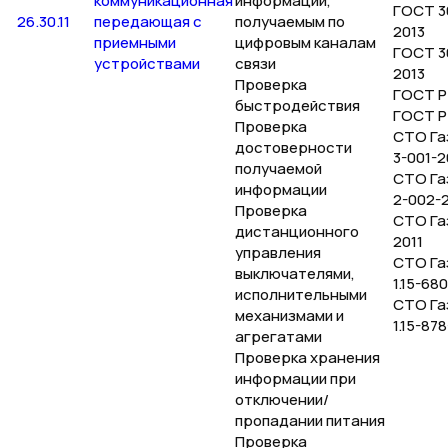
коммуникационная
информации,
ГОСТ 3
26.30.11
передающая с
получаемым по
2013
приемными
цифровым каналам
ГОСТ 3
устройствами
связи
2013
Проверка
ГОСТ Р
быстродействия
ГОСТ Р
Проверка
СТО Га
достоверности
3-001-
получаемой
СТО Га
информации
2-002-
Проверка
СТО Га
дистанционного
2011
управления
СТО Га
выключателями,
1.15-68
исполнительными
СТО Га
механизмами и
1.15-87
агрегатами
Проверка хранения
информации при
отключении/
пропадании питания
Проверка