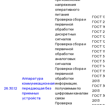
напряжения
оперативного
питания
ГОСТ 13
Проверка сбора и
ГОСТ 2
первичной
ГОСТ 1
обработки
ГОСТ 2
дискретных
ГОСТ 12
сигналов
ГОСТ 12
Проверка сбора и
ГОСТ 1
первичной
ГОСТ 1
обработки
ГОСТ 3
аналоговых
ГОСТ 3
сигналов
ГОСТ 1
Проверка сбора и
ГОСТ 1
первичной
ГОСТ 30
Аппаратура
обработки
2013
коммуникационная
информации,
ГОСТ 3
26.30.12
передающая без
получаемым по
2013
приемных
цифровым каналам
ГОСТ 3
устройств
связи
2013
Проверка