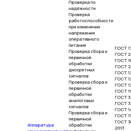
Проверка по
надёжности
Проверка
работоспособности
при изменении
напряжения
оперативного
питания
ГОСТ 13
Проверка сбора и
ГОСТ 2
первичной
ГОСТ 1
обработки
ГОСТ 2
дискретных
ГОСТ 12
сигналов
ГОСТ 12
Проверка сбора и
ГОСТ 1
первичной
ГОСТ 1
обработки
ГОСТ 3
аналоговых
ГОСТ 3
сигналов
ГОСТ 1
Проверка сбора и
ГОСТ 1
первичной
ГОСТ 30
Аппаратура
обработки
2013