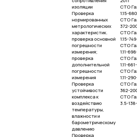
сопротивления
2011
изоляции
СТО Га
Проверка
1.15-68
нормированных
СТО Газ
метрологических
372-20
характеристик.
СТО Га
проверка основной
1.15-749
погрешности
СТО Га
измерения;
1.11-69
проверка
СТО Га
дополнительной
1.11-661
погрешности
СТО Га
измерения
1.11-29
Проверка
СТО Газ
устойчивости
362-20
комплекса к
СТО Га
воздействию
3.5-138
температуры,
влажности и
барометрическому
давлению
Проверка