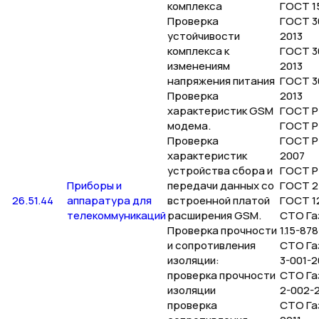
комплекса
ГОСТ 1
Проверка
ГОСТ 30
устойчивости
2013
комплекса к
ГОСТ 3
изменениям
2013
напряжения питания
ГОСТ 3
Проверка
2013
характеристик GSМ
ГОСТ Р
модема.
ГОСТ Р
Проверка
ГОСТ Р 
характеристик
2007
устройства сбора и
ГОСТ Р
Приборы и
передачи данных со
ГОСТ 2
26.51.44
аппаратура для
встроенной платой
ГОСТ 12
телекоммуникаций
расширения GSМ.
СТО Га
Проверка прочности
1.15-87
и сопротивления
СТО Га
изоляции:
3-001-
проверка прочности
СТО Га
изоляции
2-002-
проверка
СТО Га