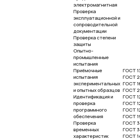
электромагнитная
Проверка
эксплуатационной и
сопроводительной
документации
Проверка степени
защиты
Опытно-
промышленные
испытания
Приёмочные
ГОСТ 13
испытания
ГОСТ 2
экспериментальных
ГОСТ 1
и опытных образцов
ГОСТ 2
Идентификация и
ГОСТ 12
проверка
ГОСТ 12
программного
ГОСТ 1
обеспечения
ГОСТ 1
Проверка
ГОСТ 3
временных
ГОСТ 3
характеристик
ГОСТ 1