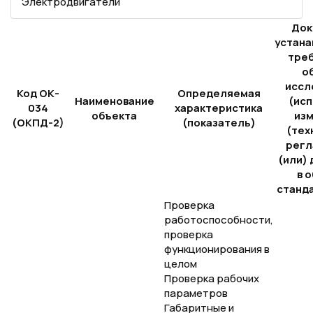
Электродвигатели
Док
устан
треб
о
иссл
Код ОК-
Определяемая
Наименование
(исп
034
характеристика
объекта
из
(ОКПД-2)
(показатель)
(тех
регл
(или)
в 
станд
Проверка
работоспособности,
проверка
функционирования в
целом
Проверка рабочих
параметров
Габаритные и