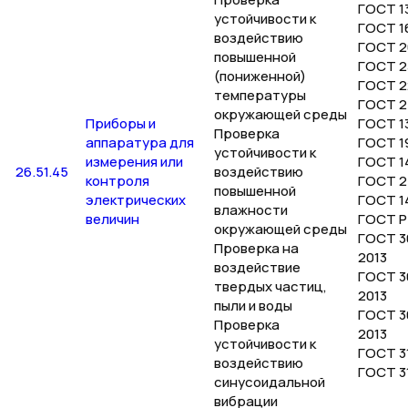
ГОСТ 13
устойчивости к
ГОСТ 1
воздействию
ГОСТ 2
повышенной
ГОСТ 2
(пониженной)
ГОСТ 2
температуры
ГОСТ 2
окружающей среды
Приборы и
ГОСТ 1
Проверка
аппаратура для
ГОСТ 1
устойчивости к
измерения или
ГОСТ 1
26.51.45
воздействию
контроля
ГОСТ 2
повышенной
электрических
ГОСТ 1
влажности
величин
ГОСТ Р
окружающей среды
ГОСТ 3
Проверка на
2013
воздействие
ГОСТ 3
твердых частиц,
2013
пыли и воды
ГОСТ 3
Проверка
2013
устойчивости к
ГОСТ 31
воздействию
ГОСТ 31
синусоидальной
вибрации