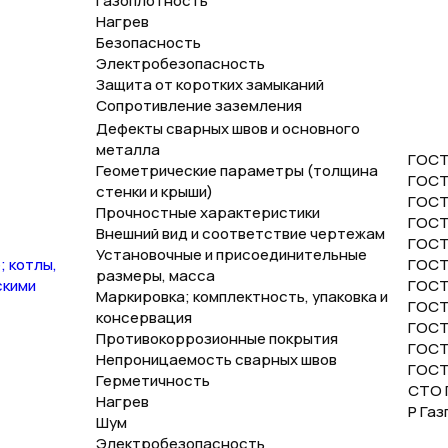
Газоплотность
Нагрев
Безопасность
Электробезопасность
Защита от коротких замыканий
Сопротивление заземления
Дефекты сварных швов и основного
металла
ГОСТ
Геометрические параметры (толщина
ГОСТ 
стенки и крыши)
ГОСТ 
Прочностные характеристики
ГОСТ 
Внешний вид и соответствие чертежам
ГОСТ 
Установочные и присоединительные
; котлы,
ГОСТ 
размеры, масса
скими
ГОСТ
Маркировка; комплектность, упаковка и
ГОСТ 
консервация
ГОСТ
Противокоррозионные покрытия
ГОСТ
Непроницаемость сварных швов
ГОСТ
Герметичность
СТО Г
Нагрев
Р Газ
Шум
Электробезопасность