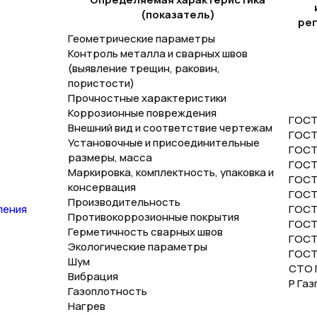
(показатель)
рег
Геометрические параметры
Контроль металла и сварных швов
(выявление трещин, раковин,
пористости)
Прочностные характеристики
Коррозионные повреждения
ГОСТ
Внешний вид и соответствие чертежам
ГОСТ
Установочные и присоединительные
ГОСТ
размеры, масса
ГОСТ
Маркировка, комплектность, упаковка и
ГОСТ
консервация
ГОСТ
Производительность
ления
ГОСТ 
Противокоррозионные покрытия
ГОСТ 
Герметичность сварных швов
ГОСТ 
Экологические параметры
ГОСТ 
Шум
СТО Г
Вибрация
Р Газ
Газоплотность
Нагрев