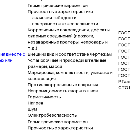
Геометрические параметры
Прочностные характеристики
— значения твёрдости;
— поверхностные несплошности.
Коррозионные повреждения, дефекты
ГОСТ
сварных соединений (прожоги,
ГОСТ
незаваренные кратеры, непровары и
ГОСТ 
т.д.)
ГОСТ
ия вместе с
Внешний вид и соответствие чертежам
ГОСТ
ых или
Установочные и присоединительные
ГОСТ 
размеры, масса
ГОСТ 
Маркировка; комплектность, упаковка и
ГОСТ
консервация
Р Газ
Противокоррозионные покрытия
СТО Г
Непроницаемость сварных швов
Герметичность
Нагрев
Шум
Электробезопасность
Геометрические параметры
Прочностные характеристики