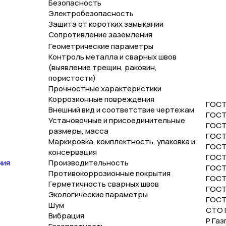
Безопасность
Электробезопасность
Защита от коротких замыканий
Сопротивление заземления
Геометрические параметры
Контроль металла и сварных швов
(выявление трещин, раковин,
пористости)
Прочностные характеристики
Коррозионные повреждения
ГОСТ
Внешний вид и соответствие чертежам
ГОСТ
Установочные и присоединительные
ГОСТ
размеры, масса
ГОСТ
Маркировка, комплектность, упаковка и
ГОСТ
консервация
ГОСТ
ния
Производительность
ГОСТ 
Противокоррозионные покрытия
ГОСТ 
Герметичность сварных швов
ГОСТ 
Экологические параметры
ГОСТ 
Шум
СТО Г
Вибрация
Р Газ