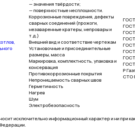
— значения твёрдости;
— поверхностные несплошности.
Коррозионные повреждения, дефекты
ГОСТ
сварных соединений (прожоги,
ГОСТ
незаваренные кратеры, непровары и
ГОСТ 
т.д.)
ГОСТ
котлов,
Внешний вид и соответствие чертежам
ГОСТ
ьного
Установочные и присоединительные
ГОСТ 
размеры, масса
ГОСТ 
Маркировка, комплектность, упаковка и
ГОСТ
консервация
Р Газ
Противокоррозионные покрытия
СТО Г
Непроницаемость сварных швов
Герметичность
Нагрев
Шум
Электробезопасность
носит исключительно информационный характер и ни при как
 Федерации.