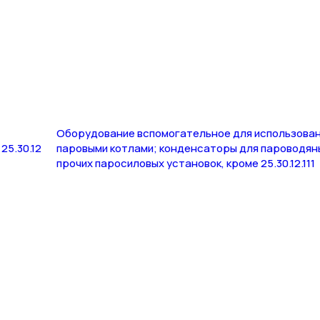
Оборудование вспомогательное для использован
25.30.12
паровыми котлами; конденсаторы для пароводян
прочих паросиловых установок, кроме 25.30.12.111