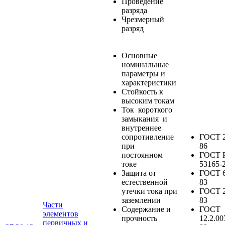
Проведение
разряда
Чрезмерный
разряд
Основные
номинальные
параметры и
характеристики
Стойкость к
высоким токам
Ток короткого
замыкания и
внутреннее
сопротивление
ГОСТ 2
при
86
постоянном
ГОСТ 
токе
53165-
Защита от
ГОСТ 6
естественной
83
утечки тока при
ГОСТ 2
заземлении
83
Части
Содержание и
ГОСТ
элементов
прочность
12.2.00
первичных и