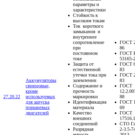
параметры и
характеристики
Стойкость к
высоким токам
Ток короткого
замыкания и
внутреннее
сопротивление
ГОСТ 2
при
86
постоянном
ГОСТ 
токе
53165-
Защита от
ГОСТ 6
естественной
83
утечки тока при
ГОСТ 2
Аккумуляторы
заземлении
83
свинцовые,
Содержание и
ГОСТ
кроме
прочность
12.2.00
27.20.22
используемых
маркировки
88
для запуска
Идентификация
ГОСТ 1
поршневых
материала
69
двигателей
Качество
ГОСТ
внешних
17516.
соединений
СТО Г
Разрядная
2-3.5-7
емкость
2013