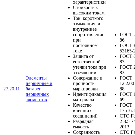
характеристики
Стойкость к
высоким токам
Ток короткого
замыкания и
внутреннее
сопротивление
ГОСТ 2
при
86
постоянном
ГОСТ 
токе
53165-
Защита от
ГОСТ 6
естественной
83
утечки тока при
ГОСТ 2
заземлении
83
Элементы
Содержание и
ГОСТ
первичные и
прочность
12.2.00
27.20.11
батареи
маркировки
88
первичных
Идентификация
ГОСТ 1
элементов
материала
69
Качество
ГОСТ
внешних
17516.
соединений
СТО Г
Разрядная
2-3.5-7
емкость
2013
Сохранность
СТО Г