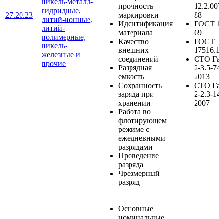
никель-металл-
прочность
12.2.00
гидридные,
27.20.23
маркировки
88
литий-ионные,
Идентификация
ГОСТ 1
литий-
материала
69
полимерные,
Качество
ГОСТ
никель-
внешних
17516.
железные и
соединений
СТО Г
прочие
Разрядная
2-3.5-7
емкость
2013
Сохранность
СТО Г
заряда при
2-2.3-1
хранении
2007
Работа во
флотирующем
режиме с
ежедневными
разрядами
Проведение
разряда
Чрезмерный
разряд
Основные
номинальные