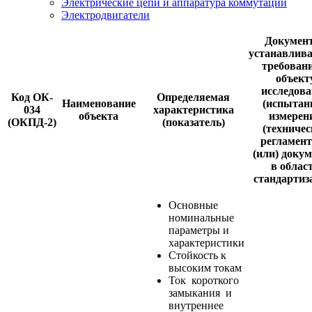
Электрические цепи и аппаратура коммутации
Электродвигатели
Докумен
устанавлив
требован
объект
исследов
Код ОК-
Определяемая
Наименование
(испытани
034
характеристика
объекта
измерен
(ОКПД-2)
(показатель)
(техничес
регламен
(или) доку
в облас
стандартиз
Основные
номинальные
параметры и
характеристики
Стойкость к
высоким токам
Ток короткого
замыкания и
внутреннее