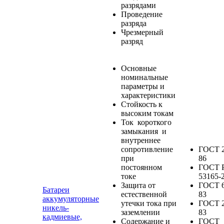
разрядами
Проведение
разряда
Чрезмерный
разряд
Основные
номинальные
параметры и
характеристики
Стойкость к
высоким токам
Ток короткого
замыкания и
внутреннее
сопротивление
ГОСТ 2
при
86
постоянном
ГОСТ 
токе
53165-
Защита от
ГОСТ 6
Батареи
естественной
83
аккумуляторные
утечки тока при
ГОСТ 2
никель-
заземлении
83
кадмиевые,
Содержание и
ГОСТ