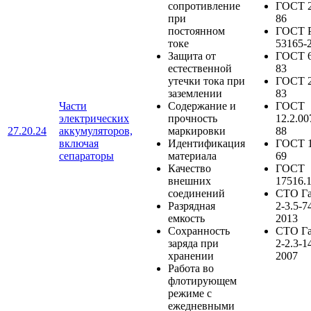
сопротивление
ГОСТ 2
при
86
постоянном
ГОСТ 
токе
53165-
Защита от
ГОСТ 6
естественной
83
утечки тока при
ГОСТ 2
заземлении
83
Части
Содержание и
ГОСТ
электрических
прочность
12.2.00
27.20.24
аккумуляторов,
маркировки
88
включая
Идентификация
ГОСТ 1
сепараторы
материала
69
Качество
ГОСТ
внешних
17516.
соединений
СТО Г
Разрядная
2-3.5-7
емкость
2013
Сохранность
СТО Г
заряда при
2-2.3-1
хранении
2007
Работа во
флотирующем
режиме с
ежедневными