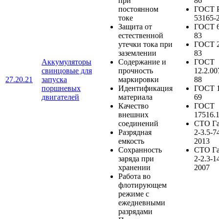
при
86
постоянном
ГОСТ 
токе
53165-
Защита от
ГОСТ 6
естественной
83
утечки тока при
ГОСТ 2
заземлении
83
Аккумуляторы
Содержание и
ГОСТ
свинцовые для
прочность
12.2.00
27.20.21
запуска
маркировки
88
поршневых
Идентификация
ГОСТ 1
двигателей
материала
69
Качество
ГОСТ
внешних
17516.
соединений
СТО Г
Разрядная
2-3.5-7
емкость
2013
Сохранность
СТО Г
заряда при
2-2.3-1
хранении
2007
Работа во
флотирующем
режиме с
ежедневными
разрядами