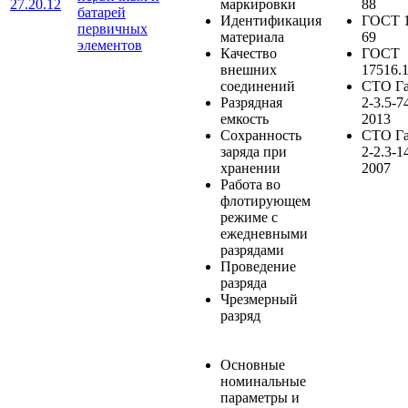
27.20.12
маркировки
88
батарей
Идентификация
ГОСТ 1
первичных
материала
69
элементов
Качество
ГОСТ
внешних
17516.
соединений
СТО Г
Разрядная
2-3.5-7
емкость
2013
Сохранность
СТО Г
заряда при
2-2.3-1
хранении
2007
Работа во
флотирующем
режиме с
ежедневными
разрядами
Проведение
разряда
Чрезмерный
разряд
Основные
номинальные
параметры и