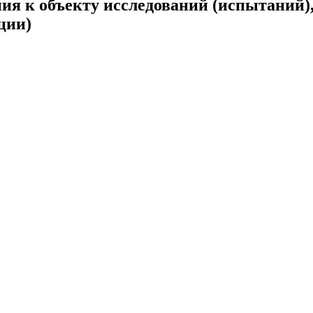
я к объекту исследований (испытаний),
ции)