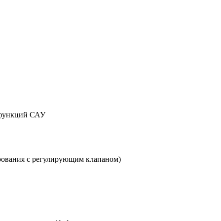
м функций САУ
рования с регулирующим клапаном)