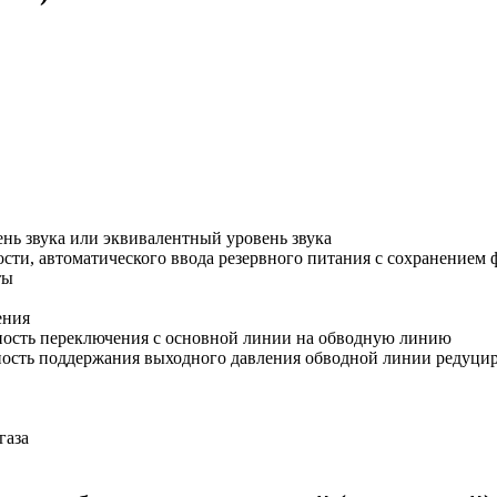
ень звука или эквивалентный уровень звука
ости, автоматического ввода резервного питания с сохранение
ты
ения
ность переключения с основной линии на обводную линию
ность поддержания выходного давления обводной линии редуци
газа